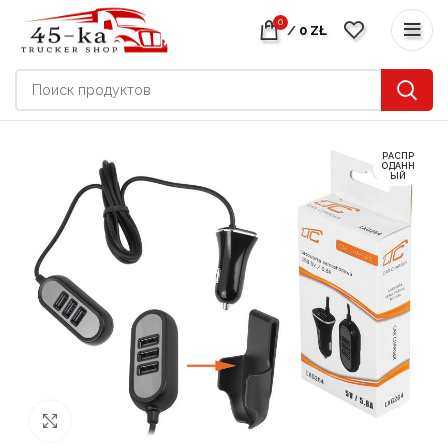
0
/
0
ZŁ
РАСПР
ОДАНН
ЫЙ
нажмите, чтобы увеличить