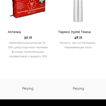
Аптечка
Термос 750ml Teesa
50
zł
48
zł
Автомобильная аптечка TK-
Емкость: 750 мл Материал:
DIN 13164 в прочном тканевом
Нержавеющая сталь
футляре. Комплектация
соответствует стандарту DIN
13164, действующему в
Германии и признаваемому
во многих
Peiying
Peiying