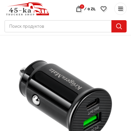
0
/
0
ZŁ