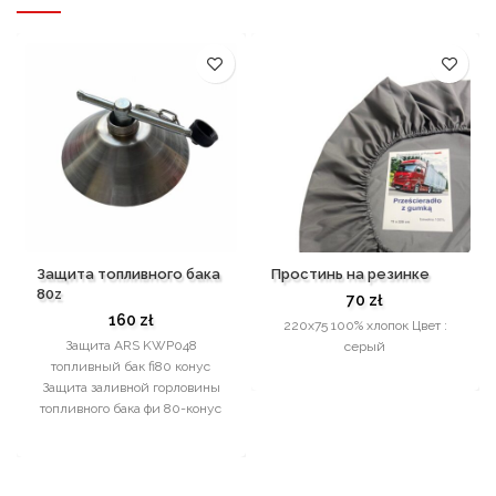
Защита топливного бака
Простинь на резинке
80z
70
zł
160
zł
220х75 100% хлопок Цвет :
Защита ARS KWP048
серый
топливный бак fi80 конус
Защита заливной горловины
топливного бака фи 80-конус
Функциональная
дополнительная защита на
крышке топливного бака FI
80. Препятствует доступу