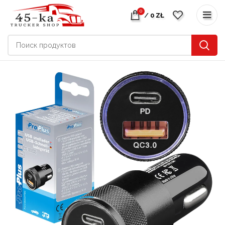
0
/
0
ZŁ