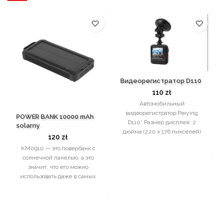
Видеорегистратор D110
110
zł
Автомобильный
видеорегистратор Peiying
POWER BANK 10000 mAh
D110* Размер дисплея: 2
solarny
дюйма (220 х 176 пикселей)
120
zł
Объектив: 120° Разрешение
KM0910 — это повербанк с
фото: 3M (1920 x 1440
солнечной панелью, а это
пикселей) Формат фото: JPG
значит, что его можно
Разрешение видео: 720p/30
использовать даже в самых
кадров в секунду, VGA/30
экстремальных условиях. Вы
кадров в секунду Формат
можете заряжать устройство
видеофайла: AVI Функция
традиционно через вход
автоматического начала
microUSB или USB C или
записи после зажигания