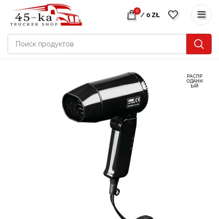
0
/
0
ZŁ
РАСПР
ОДАНН
ЫЙ