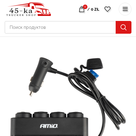
0
/
0
ZŁ