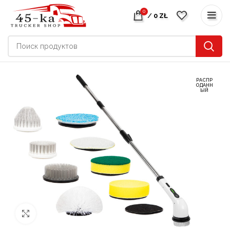
0
/
0
ZŁ
РАСПР
ОДАНН
ЫЙ
нажмите, чтобы увеличить