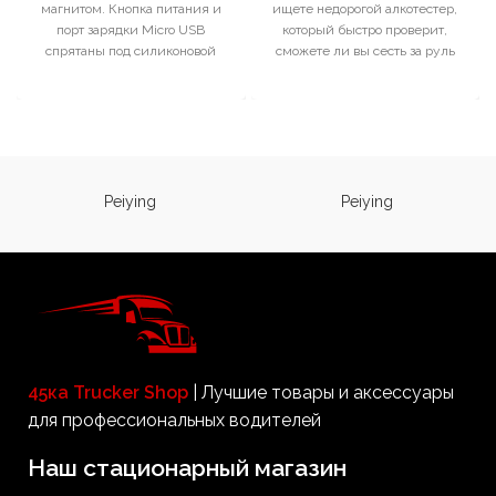
магнитом. Кнопка питания и
ищете недорогой алкотестер,
порт зарядки Micro USB
который быстро проверит,
спрятаны под силиконовой
сможете ли вы сесть за руль
заглушкой, защищающей от
или нет? Воспользуйтесь
пыли,
тестером
Peiying
Peiying
45ка Trucker Shop
| Лучшие товары и аксессуары
для профессиональных водителей
Наш стационарный магазин​