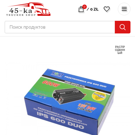
0
/
0
ZŁ
РАСПР
ОДАНН
ЫЙ