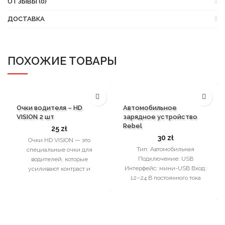
ОТЗЫВЫ (0)
ДОСТАВКА
ПОХОЖИЕ ТОВАРЫ
Очки водителя – HD
Автомобильное
VISION 2 шт
зарядное устройство
Rebel
25
zł
30
zł
Очки HD VISION — это
Тип: Автомобильная
специальные очки для
Подключение: USB
водителей, которые
Интерфейс: мини-USB Вход:
усиливают контраст и
12–24 В постоянного тока
уменьшают отражение света.
Выход: 5 В/2,1 А Кабель:
Дополнительно в комплект
Прямой Защита: От
входят
перезаряда