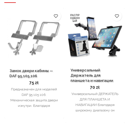
РАСПР
ОДАНН
ЫЙ
Универсальный
Замок двери кабины —
Держатель для
DAF 95,105,106
планшета и навигации
75
zł
70
zł
Предназначен для моделей
Универсальный ДЕРЖАТЕЛЬ
DAF 95 105 106.
ДЛЯ ПЛАНШЕТА И
Механическая защита двери
НАВИГАЦИИ Благодаря
изнутри. Благодаря
широкому диапазону он
использованию замка ни
подходит практически ко
один посторонний человек не
всем доступным мобильным
сможет открыть дверь
устройствам. Ручка имеет
автомобиля снаружи, пока