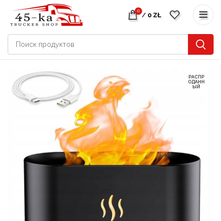
0
/
0
ZŁ
РАСПР
ОДАНН
ЫЙ