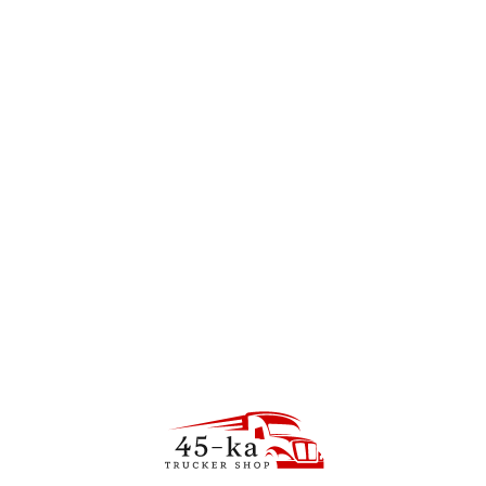
полосами
Куртка из софтшелла.
Изготовлен из
190
zł
специализированного
Куртка со съемным
материала, пропитанного
капюшоном. Изготовлен из:
ТПУ-покрытием,
94% полиэстера + 6%
обеспечивающим отличную
спандекса с покрытием
защиту от ветра и дождя
ТПУ, плотность 320 г/м2
(водяной столб 3000 мм).
+/- 10 г/м2,