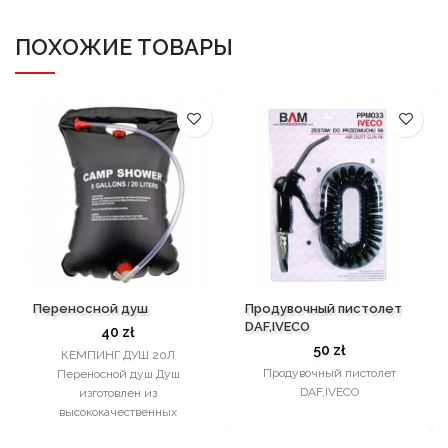
ПОХОЖИЕ ТОВАРЫ
Переносной душ
Продувочный пистолет
DAF,IVECO
40
zł
50
zł
КЕМПИНГ ДУШ 20Л
Продувочный пистолет
Переносной душ Душ
DAF,IVECO
изготовлен из
высококачественных
материалов, устойчивых к