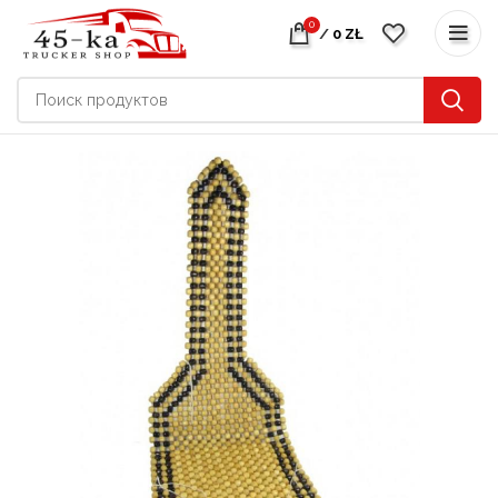
0
/
0
ZŁ