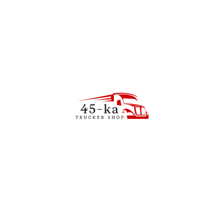
используется для питания
электрических устройств,
требующих переменного
напряжения 230V от
аккумуляторных батарей и
автомобильных установок с
напряжением 24V
постоянного тока.
Преобразователи идеально
подходят для мест, где нет
возможности прямого
подключения к электросети.
Peiying