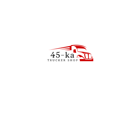
8
zł
ремонтная лента ширина 50мм длина 10м резиновый клей с
45
zł
танавливается на решетку элегантный дизайн есть клип
42,8 мм вес 58г
70
zł
комфорт в путешествии. Поддерживает систему кровообращ
 и приносит облегчение спине. Окантовка выполнена из мяг
и безопасности. Крепление коврика резинкой. Размер: об