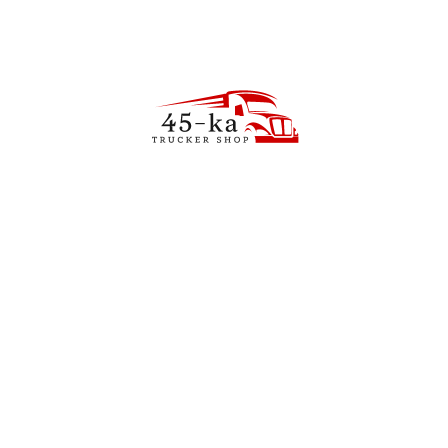
ОПИСАНИЕ
ОТЗЫВЫ (0)
ДОСТАВКА
 32см
путешествий, кемпинга или профессиональных водителей.
опадание жира в духовку или его можно полить водой, что сдела
бильный кипятильник 24V
Наконечник для наполнения
газового баллона PL
55
zł
70
zł
обильный кипетильник 24V
Наконечник для наполне
 W Предназначенный для