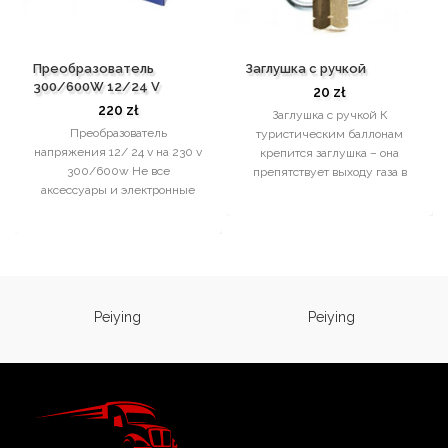
Преобразователь
Заглушка с ручкой
300/600W 12/24 V
20
zł
220
zł
Заглушка с ручкой К
Преобразователь
туристическим баллонам
напряжения 12/ 24 v на 230 v
крепится заглушка – она
300/600w Не все
препятствует выходу газа в
аксессуары и электронные
помещения. Целиком часто
устройства можно
используется в кемпингах,
подключить к прикуривателю
где позволяет включать
12/24 В. Многие из них
плиты. Изделие из латуни,
работают только с
устойчивой к механическим
напряжением бытовой
повреждениям, будет долго
розетки, т.е. 230В. В такой
сохраняться в идеальном
Peiying
Peiying
ситуации на помощь
состоянии.
приходят преобразователи
напряжения , так как они
способны преобразовать ток
12/24В в обычную бытовую
розетку. Вы можете купить
продукты Volt с высокой