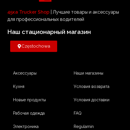
выходной мощностью до 1000
Вт, которые также обеспечат
45ка Trucker Shop
| Лучшие товары и аксессуары
питание для требовательных
для профессиональных водителей
устройств.
Наш стационарный магазин​
Częstochowa
Аксессуары
Наши магазины
Кухня
Условия возврата
Новые продукты
Условия доставки
Рабочая одежда
FAQ
Электроника
Regulamin