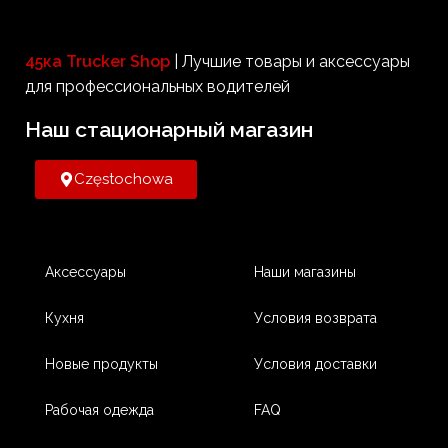
способны преобразовать ток
12/24В в обычную бытовую
розетку. Вы можете купить
45ка Trucker Shop
| Лучшие товары и аксессуары
продукты Volt с высокой
выходной мощностью до 1000
для профессиональных водителей
Вт, которые также обеспечат
питание для требовательных
Наш стационарный магазин​
устройств.
Częstochowa
Аксессуары
Наши магазины
Кухня
Условия возврата
Новые продукты
Условия доставки
Рабочая одежда
FAQ