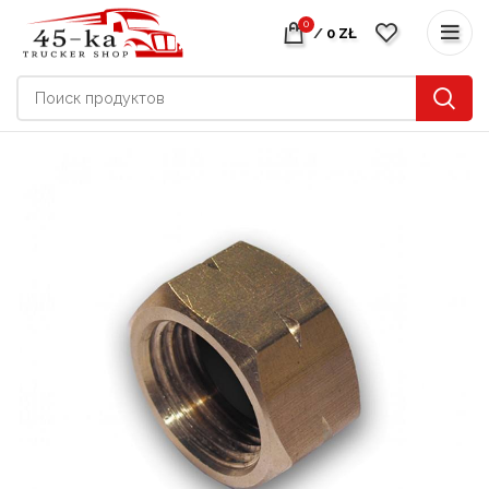
0
/
0
ZŁ