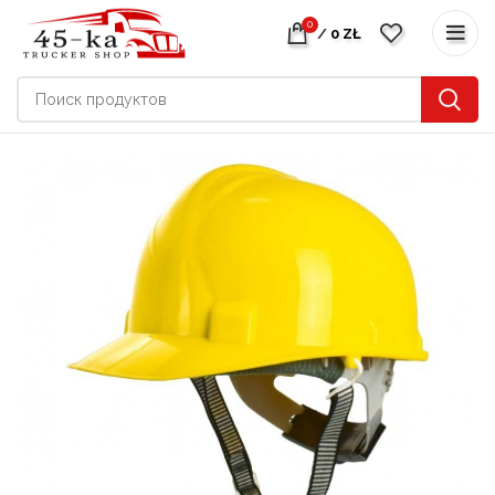
0
/
0
ZŁ