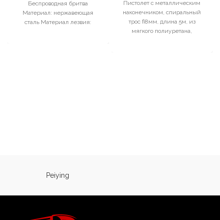
Пистолет с металлическим
Беспроводная бритва
наконечником, спиральный
Материал: нержавеющая
трос fi8мм, длина 5м, из
сталь Материал лезвия:
мягкого полиуретана,
титан, керамика
прочность 15кг/см2
Специальные R-образные
кабельная заглушка MP4, EU
лезвия: не тянут, не рвут и не
повреждают волосы. Тихая
работа Высококачественная
нескользящая ручка Время
зарядки : 4 часа Литий-
ионный аккумулятор [мАч]:
1400
Peiying