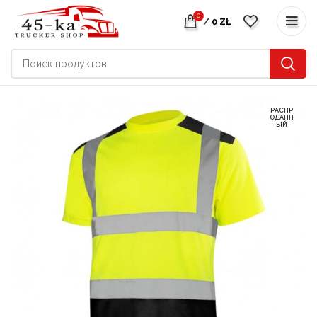
0
/
0
ZŁ
РАСПР
ОДАНН
ЫЙ