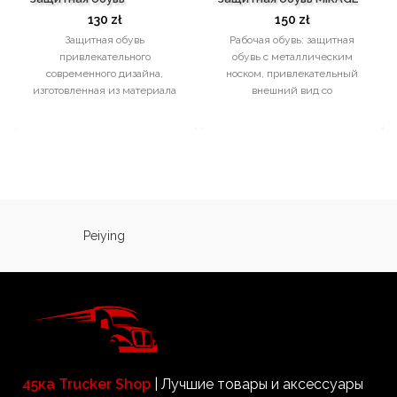
130
zł
150
zł
Защитная обувь
Рабочая обувь: защитная
привлекательного
обувь с металлическим
современного дизайна,
носком, привлекательный
изготовленная из материала
внешний вид со
KPU. Со стальным носком (SB)
светоотражающими
-Верх из быстросохнущего и
элементами, текстильный
эластичного материала KPU
верх. Подошва из ПУ.
Сертификат CE
Peiying
45ка Trucker Shop
| Лучшие товары и аксессуары