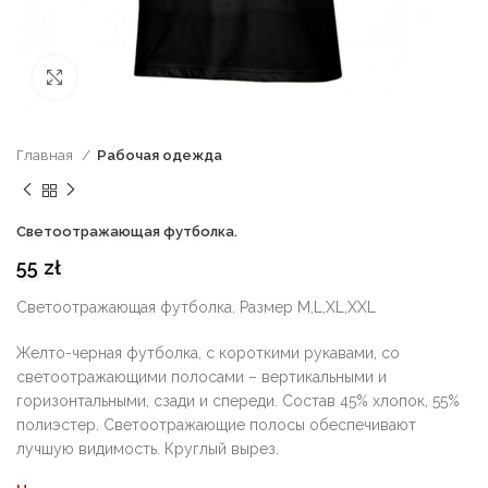
нажмите, чтобы увеличить
Главная
Рабочая одежда
Светоотражающая футболка.
55
zł
Светоотражающая футболка. Размер M,L,XL,XXL
Желто-черная футболка, с короткими рукавами, со
светоотражающими полосами – вертикальными и
горизонтальными, сзади и спереди. Состав 45% хлопок, 55%
полиэстер. Светоотражающие полосы обеспечивают
лучшую видимость. Круглый вырез.