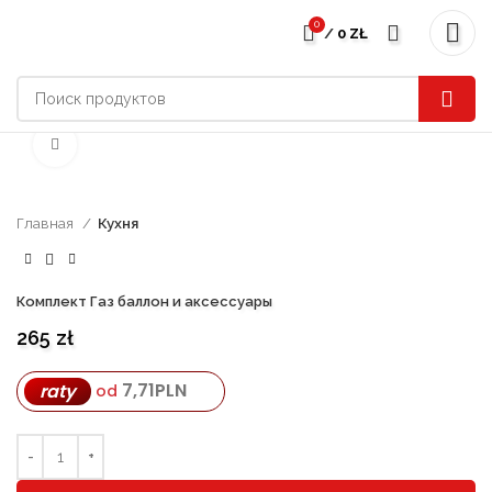
0
/
0
ZŁ
нажмите, чтобы увеличить
Главная
Кухня
Комплект Газ баллон и аксессуары
265
zł
7,71
PLN
raty
od