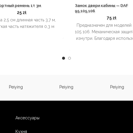
ортный ремень 1т 3м
Замок двери кабины — DAF
95,105,106
25
zł
75
zł
 2,5 см длинная часть 3,7 м,
Предназначен для моделей 
кая часть натяжителя 0,3 м
105 106. Механическая защи
изнутри. Благодаря исполь
замка ни один посторон
человек не сможет открыть
автомобиля снаружи, п
водитель спит. Инструкц
установке: Первая часть 
монтируется в дверь каб
Закрыв дверь, наденьте в
Peiying
Peiying
Peiying
часть на ручку внутри сал
прикрутите все это де
барашковым винтом. Н
необходимости сверлить
модифицировать двер
Аксессуары
конструкцию. Использовани
делает невозможным отк
Кухня