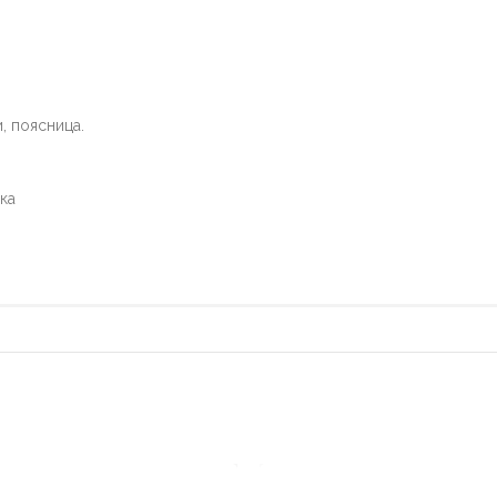
и, поясница.
ка