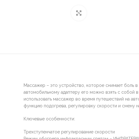
нажмите, чтобы увеличи
Массажер – это устройство, которое снимает боль в
автомобильному адаптеру его можно взять с собой в 
использовать массажер во время путешествий на ав
функцию подогрева, регулировку скорости и смену н
Ключевые особенности:
Трехступенчатое регулирование скорости
Режим обогрева инфракрасным светом – ИНФРАТЕР