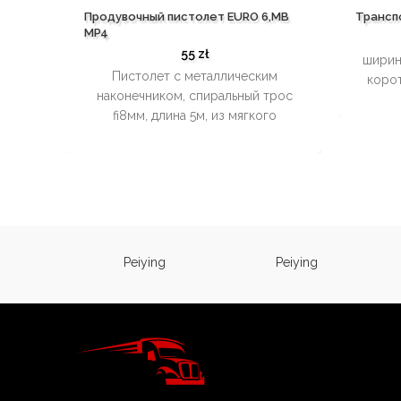
Продувочный пистолет EURO 6,MB
Трансп
MP4
55
zł
ширина
Пистолет с металлическим
корот
наконечником, спиральный трос
fi8мм, длина 5м, из мягкого
полиуретана, прочность 15кг/см2
кабельная заглушка MP4, EU
ing
Peiying
Peiying