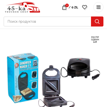
0
/
0
ZŁ
РАСПР
ОДАНН
ЫЙ