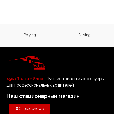
Нескользящая поверхность
Вентилируемая крышка из
закаленного стекла
Нескользящие ножки Шнур
питания длиной 160 см с
вилкой и предохранителем
Отвертка в комплекте
Мощность 24V / 260 W
Peiying
Peiying
45ка Trucker Shop
| Лучшие товары и аксессуары
для профессиональных водителей
Наш стационарный магазин​
Częstochowa