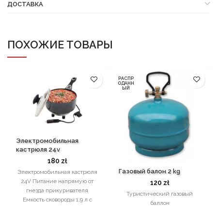
ДОСТАВКА
ПОХОЖИЕ ТОВАРЫ
РАСПР
ОДАНН
ЫЙ
Электромобильная
кастрюля 24v
180
zł
Газовый балон 2 kg
Электромобильная кастрюля
24V Питание напрямую от
120
zł
гнезда прикуривателя
Туристический газовый
Емкость сковороды 1,9 л с
баллон
резиновой ручкой.