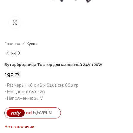
нажмите, чтобы увеличить
Главная
Кухня
Бутербродница Тостер для сэндвичей 24V 120W
190
zł
• Размеры : ‎46 х 46 х 61,01 см; 860 гр
• Мощность (W): 120
• Напряжение: ‎24 V
5,52
PLN
raty
od
Нет в наличии